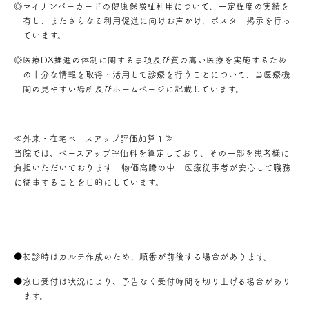
◎マイナンバーカードの健康保険証利用について、一定程度の実績を
有し、またさらなる利用促進に向けお声かけ、ポスター掲示を行っ
ています。
◎医療DX推進の体制に関する事項及び質の高い医療を実施するため
の十分な情報を取得・活用して診療を行うことについて、当医療機
関の見やすい場所及びホームページに記載しています。
≪外来・在宅ベースアップ評価加算１≫
当院では、ベースアップ評価料を算定しており、その一部を患者様に
負担いただいております 物価高騰の中 医療従事者が安心して職務
に従事することを目的にしています。
●初診時はカルテ作成のため、順番が前後する場合があります。
●窓口受付は状況により、予告なく受付時間を切り上げる場合があり
ます。