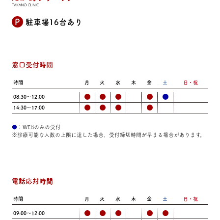
P
駐車場16台あり
窓口受付時間
時間
月
火
水
木
金
土
日・祝
08:30～12:00
14:30～17:00
●
：WEBのみの受付
※診療可能な人数の上限に達した場合、受付締切時間が早まる場合があります。
電話応対時間
時間
月
火
水
木
金
土
日・祝
09:00～12:00