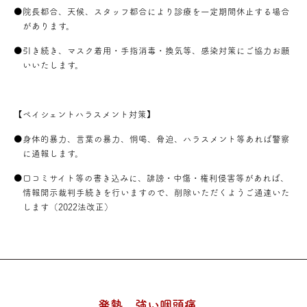
●院長都合、天候、スタッフ都合により診療を一定期間休止する場合
があります。
●引き続き、マスク着用・手指消毒・換気等、感染対策にご協力お願
いいたします。
【ペイシェントハラスメント対策】
●身体的暴力、言葉の暴力、恫喝、脅迫、ハラスメント等あれば警察
に通報します。
●口コミサイト等の書き込みに、誹謗・中傷・権利侵害等があれば、
情報開示裁判手続きを行いますので、削除いただくようご通達いた
します（2022法改正）
発熱、強い咽頭痛、